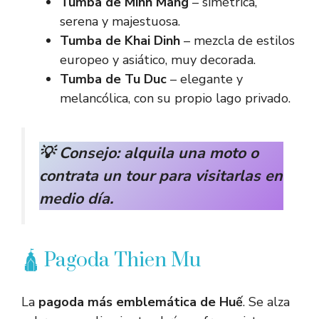
Tumba de Minh Mang
– simétrica,
serena y majestuosa.
Tumba de Khai Dinh
– mezcla de estilos
europeo y asiático, muy decorada.
Tumba de Tu Duc
– elegante y
melancólica, con su propio lago privado.
💡 Consejo: alquila una moto o
contrata un tour para visitarlas en
medio día.
🛕 Pagoda Thien Mu
La
pagoda más emblemática de Huế
. Se alza