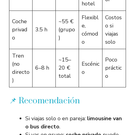
hotel
Flexibl
Costos
Coche
~55 €
e,
o si
privad
3.5 h
(grupo
cómod
viajas
o
)
o
solo
Tren
~15–
Poco
(no
Escénic
6–8 h
20 €
práctic
directo
o
total
o
)
📌 Recomendación
Si viajas solo o en pareja:
limousine van
o bus directo
.
Si vas en grupo:
coche privado
puede