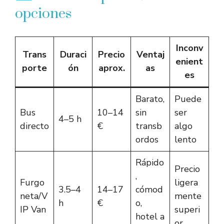
opciones
Inconv
Trans
Duraci
Precio
Ventaj
enient
porte
ón
aprox.
as
es
Barato,
Puede
Bus
10–14
sin
ser
4–5 h
directo
€
transb
algo
ordos
lento
Rápido
Precio
,
Furgo
ligera
3.5–4
14–17
cómod
neta/V
mente
h
€
o,
IP Van
superi
hotel a
or