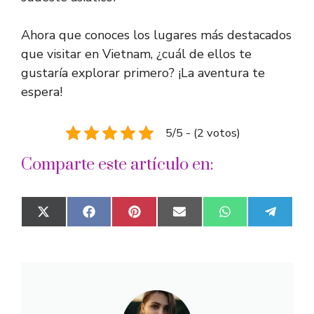
Ahora que conoces los lugares más destacados
que visitar en Vietnam, ¿cuál de ellos te
gustaría explorar primero? ¡La aventura te
espera!
5/5 - (2 votos)
Comparte este artículo en:
Compartir
Compartir
Compartir
Compartir
Compartir
Compar
X
F
P
E
W
T
en
en
en
en
en
en
(
a
i
m
h
e
T
c
n
a
a
l
w
e
t
i
t
e
i
b
e
l
s
g
t
o
r
A
r
t
o
e
p
a
e
k
s
p
m