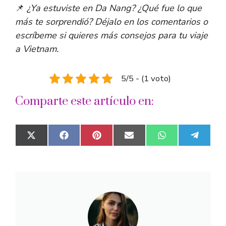
📌
¿Ya estuviste en Da Nang? ¿Qué fue lo que
más te sorprendió? Déjalo en los comentarios o
escríbeme si quieres más consejos para tu viaje
a Vietnam.
5/5 - (1 voto)
Comparte este artículo en:
Compartir
Compartir
Compartir
Compartir
Compartir
Compar
X
F
P
E
W
T
en
en
en
en
en
en
(
a
i
m
h
e
T
c
n
a
a
l
w
e
t
i
t
e
i
b
e
l
s
g
t
o
r
A
r
t
o
e
p
a
e
k
s
p
m
r
t
)