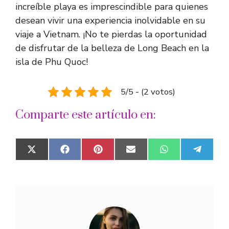
increíble playa es imprescindible para quienes
desean vivir una experiencia inolvidable en su
viaje a Vietnam. ¡No te pierdas la oportunidad
de disfrutar de la belleza de Long Beach en la
isla de Phu Quoc!
5/5 - (2 votos)
Comparte este artículo en:
Compartir
Compartir
Compartir
Compartir
Compartir
Compar
X
F
P
E
W
T
en
en
en
en
en
en
(
a
i
m
h
e
T
c
n
a
a
l
w
e
t
i
t
e
i
b
e
l
s
g
t
o
r
A
r
t
o
e
p
a
e
k
s
p
m
r
t