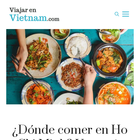
Saltar
al
M
contenido
¿Dónde comer en Ho