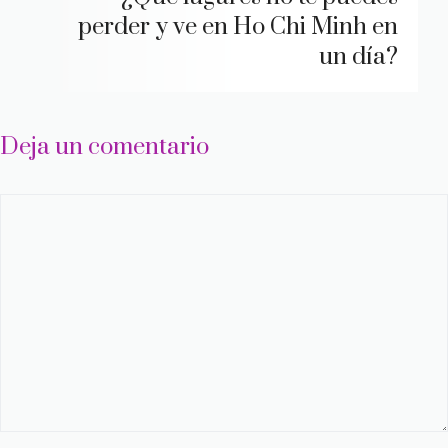
perder y ve en Ho Chi Minh en
un día?
Deja un comentario
Comentario