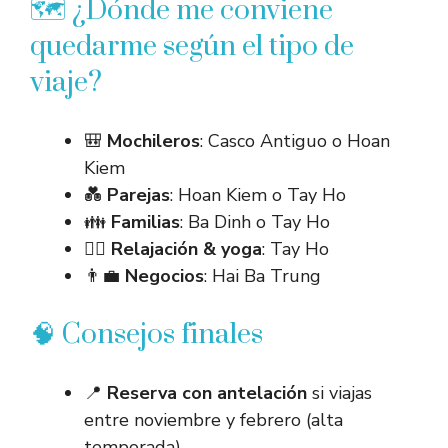
🗺️ ¿Dónde me conviene
quedarme según el tipo de
viaje?
🎒
Mochileros
: Casco Antiguo o Hoan
Kiem
💑
Parejas
: Hoan Kiem o Tay Ho
👪
Familias
: Ba Dinh o Tay Ho
🧘‍♀️
Relajación & yoga
: Tay Ho
👨‍💼
Negocios
: Hai Ba Trung
🧠 Consejos finales
📍
Reserva con antelación
si viajas
entre noviembre y febrero (alta
temporada).