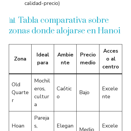
calidad-precio)
📊 Tabla comparativa sobre
zonas donde alojarse en Hanoi
Acces
Ideal
Ambie
Precio
Zona
o al
para
nte
medio
centro
Mochil
Old
eros,
Caótic
Excele
Quarte
Bajo
cultur
o
nte
r
a
Pareja
Hoan
s,
Elegan
Excele
Medio