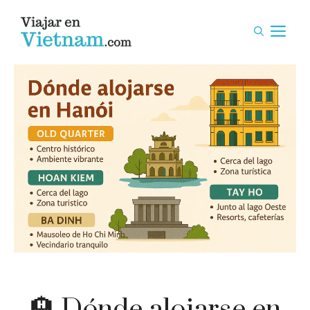
Saltar
al
M
contenido
🏨 Dónde alojarse en