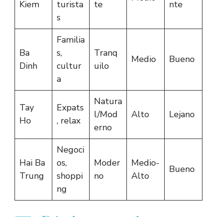
Kiem
turista
te
nte
s
Familia
Ba
s,
Tranq
Medio
Bueno
Dinh
cultur
uilo
a
Natura
Tay
Expats
l/Mod
Alto
Lejano
Ho
, relax
erno
Negoci
Hai Ba
os,
Moder
Medio-
Bueno
Trung
shoppi
no
Alto
ng