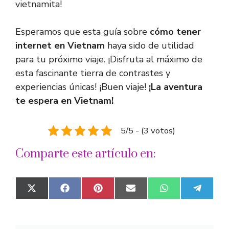
vietnamita!
Esperamos que esta guía sobre
cómo tener
internet en Vietnam
haya sido de utilidad
para tu próximo viaje. ¡Disfruta al máximo de
esta fascinante tierra de contrastes y
experiencias únicas! ¡Buen viaje!
¡La aventura
te espera en Vietnam!
5/5 - (3 votos)
Comparte este artículo en:
Compartir
Compartir
Compartir
Compartir
Compartir
Compar
X
F
P
E
W
T
en
en
en
en
en
en
(
a
i
m
h
e
T
c
n
a
a
l
w
e
t
i
t
e