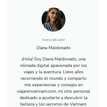
i
b
e
l
s
g
t
o
r
A
r
t
o
e
p
a
e
k
s
p
m
r
t
)
Acerca del autor
Diana Maldonado
¡Hola! Soy Diana Maldonado, una
nómada digital apasionada por los
viajes y la aventura. Llevo años
recorriendo el mundo y comparto
mis experiencias y consejos en
viajarenvietnam.com, mi sitio personal
dedicado a ayudarte a descubrir la
belleza y los secretos de Vietnam.